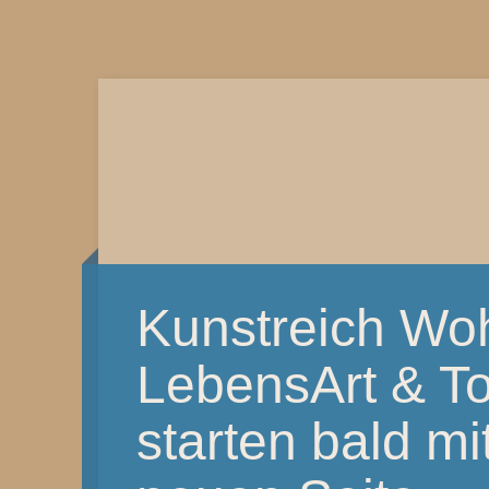
Kunstreich Wo
LebensArt & T
starten bald mi